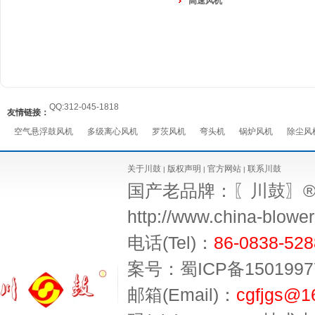
高速风机
QQ:312-045-1818
友情链接：
空气悬浮鼓风机
多级离心风机
罗茨风机
弯头机
锅炉风机
除尘风
关于川鼓
版权声明
官方网站
联系川鼓
|
|
|
国产老品牌：〖川鼓〗
http://www.china-blower
电话(Tel)：
86-0838-528
案号：
蜀ICP备150199
邮箱(Email)：
cgfjgs@1