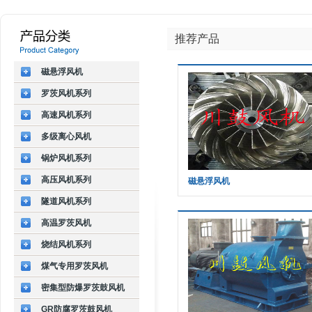
推荐产品
磁悬浮风机
罗茨风机系列
高速风机系列
多级离心风机
锅炉风机系列
高压风机系列
磁悬浮风机
隧道风机系列
高温罗茨风机
烧结风机系列
煤气专用罗茨风机
密集型防爆罗茨鼓风机
GR防腐罗茨鼓风机