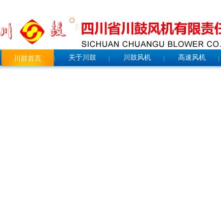
关于川鼓
川鼓风机
高速风机
川鼓首页